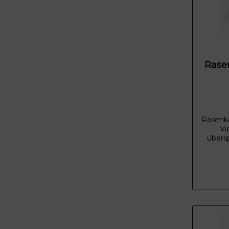
Rase
Rasenka
Vi
übersp
vulkan
anthraz
Der S
sowohl
für ei
Ga
Anthrazi
Man er
Die Far