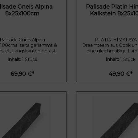
lisade Gneis Alpina
Palisade Platin H
8x25x100cm
Kalkstein 8x
Palisade Gneis Alpina
PLATIN HIMALAYA
100cmallseits geflammt &
Dreamteam aus Optik und
stet, Längskanten gefast,
eine gleichmäßige Fär
razit gemasert, mit hellen
wenig Variation und von 
Inhalt:
1 Stück
Inhalt:
1 Stück
derungen Entdecken Sie die
eine Oberfläche mit
nierende Schönheit unseres
Unebenheiten. Platin Him
hrazit gemaserten Gneis
ein unkomplizierter All
69,90 €*
49,90 €*
INA– ein Naturstein, der
dessen zeitloser Look 
 und Robustheit in perfekter
Umgebung passt
e vereint! Mit seinen tiefen,
azitfarbenen Tönen und den
ligen, hellen Quarzaderungen
er Gneis ein echter Blickfang,
Naturstein für Kenner und
Individualisten.