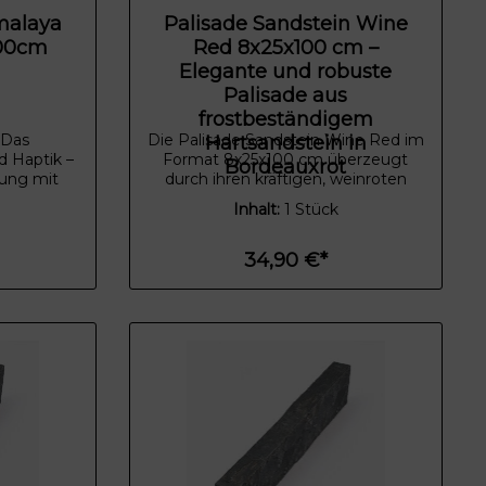
imalaya
Palisade Sandstein Wine
25x100cm
Red 8x25x100 cm –
Elegante und robuste
Palisade aus
frostbeständigem
 Das
Die Palisade Sandstein Wine Red im
Hartsandstein in
 Haptik –
Format 8x25x100 cm überzeugt
Bordeauxrot
bung mit
durch ihren kräftigen, weinroten
Natur aus
Farbton mit sanftem, homogenem
Inhalt:
1 Stück
 wenig
Farbspiel. Der frostbeständige
alaya ist
Hartsandstein aus Nordwest-Indien
rounder,
bietet dank seiner robusten Struktur
34,90 €*
in jede
und der gelegentlichen hellen
.
Einschlüsse eine natürliche und edle
Optik.Perfekt geeignet zur klaren
Abgrenzung von Beeten, Wegen
oder als dekorative
Gestaltungselemente im Garten
schafft diese Palisade eine
beruhigende und harmonische
Atmosphäre im
Außenbereich.Produkteigenschafte
n:Maße: 8x25x100 cmFarbe: