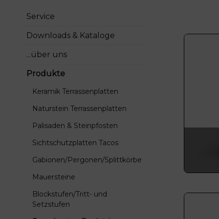
Blockstufen/Tritt- und
Rasenkan
Service
Setzstufen
Downloads & Kataloge
Wandverkleidung, Verblender
Kugeln N
...über uns
Zierkies/Splitt/Glas
Gartenmö
Produkte
Gartendekoration
Keramik Terrassenplatten
Naturstein Terrassenplatten
Palisaden & Steinpfosten
Sichtschutzplatten Tacos
Gabionen/Pergonen/Splittkörbe
Mauersteine
Blockstufen/Tritt- und
Setzstufen