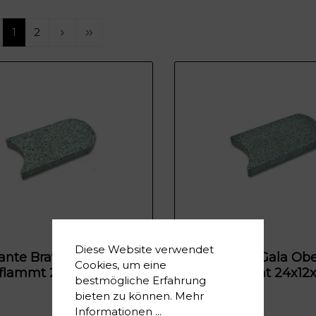
1
2
Diese Website verwendet
nte Bravo Oberfläche
Mähkante Gala Obe
Cookies, um eine
flammt 24x12x3cm
geflammt 24x12
bestmögliche Erfahrung
bieten zu können.
Mehr
Informationen ...