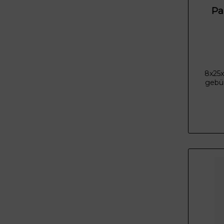
Pa
8x25x
gebür
anth
Quarza
faszi
ant
ALP
Eleganz
Harmoni
anthr
auffäl
ist dies
ein 