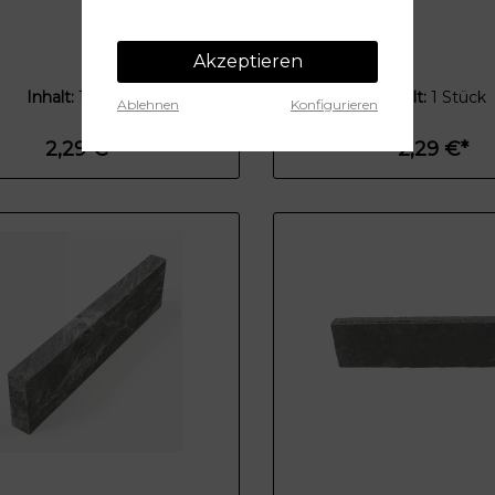
Akzeptieren
Inhalt:
1 Stück
Inhalt:
1 Stück
Ablehnen
Konfigurieren
2,29 €*
2,29 €*