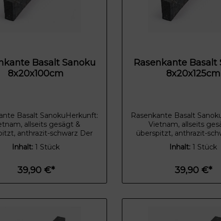
nkante Basalt Sanoku
Rasenkante Basalt
8x20x100cm
8x20x125cm
nte Basalt SanokuHerkunft:
Rasenkante Basalt Sanok
etnam, allseits gesägt &
Vietnam, allseits ges
itzt, anthrazit-schwarz Der
überspitzt, anthrazit-sc
ische Basalt ist dank seiner
vulkanische Basalt ist da
Inhalt:
1 Stück
Inhalt:
1 Stück
iten Farbe unverwechselbar.
anthraziten Farbe unverw
ANOKU® Basalt eignet sich
Der SANOKU® Basalt eig
 für eine moderne als auch
sowohl für eine moderne
39,90 €*
39,90 €*
ne klassische Gestaltung des
für eine klassische Gesta
rtens. Der edle, dunkle
Gartens. Der edle, d
tton hat ein zartes Farbspiel.
Anthrazitton hat ein zartes
kennt sofort den Naturstein.
Man erkennt sofort den N
be ist echt und intensiv und
Die Farbe ist echt und in