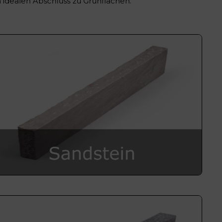
idealen Abschluss zu Grünflächen.
rplatten
ehör