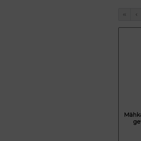
Mähka
ge