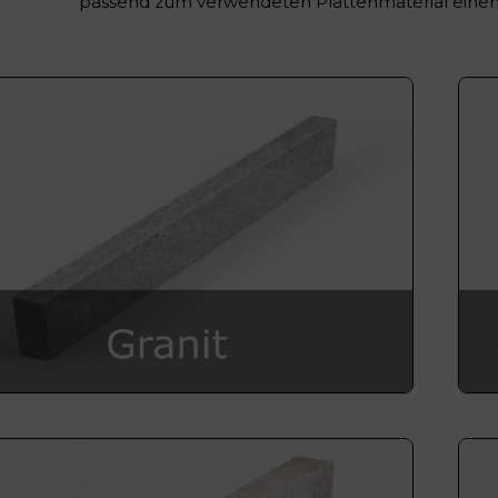
passend zum verwendeten Plattenmaterial einen 
ten, Bordsteine
Pflastersteine, Pflaste
aturstein
Hochbeete
bel und Feuertische
Wasserspiele und Zub