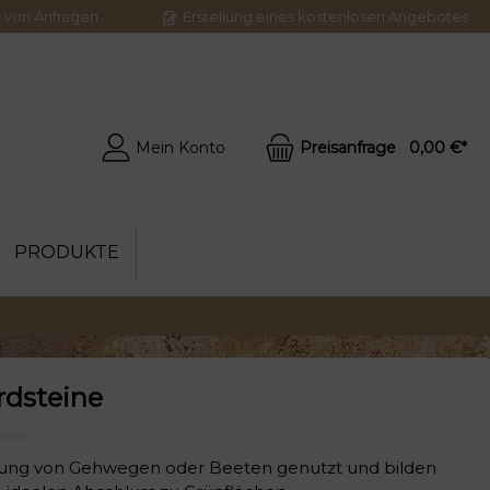
g von Anfragen
Erstellung eines kostenlosen Angebotes
Mein Konto
Preisanfrage
0,00 €*
PRODUKTE
rdsteine
ten
ngen
ssung von Gehwegen oder Beeten genutzt und bilden