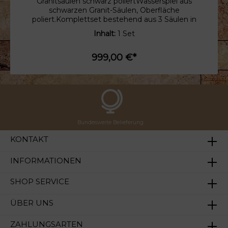
Granitsäulen schwarz poliertWasserspiel aus
schwarzen Granit-Säulen, Oberfläche
poliert.Komplettset bestehend aus 3 Säulen in
der Höhe 60/80/100cm (20x20cm)
Inhalt:
1 Set
999,00 €*
Bundesweite Belieferung
KONTAKT
INFORMATIONEN
SHOP SERVICE
ÜBER UNS
ZAHLUNGSARTEN