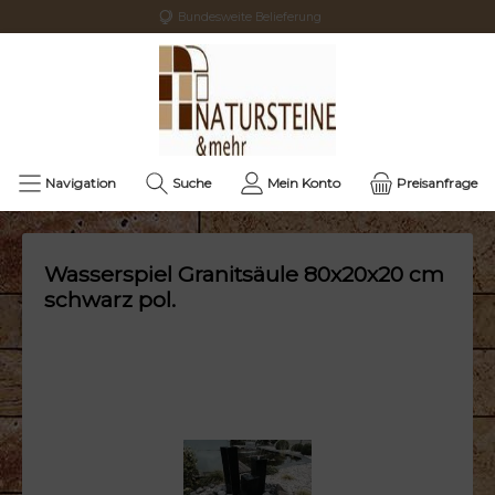
Bundesweite Belieferung
Navigation
Suche
Mein Konto
Preisanfrage
Wasserspiel Granitsäule 80x20x20 cm
schwarz pol.