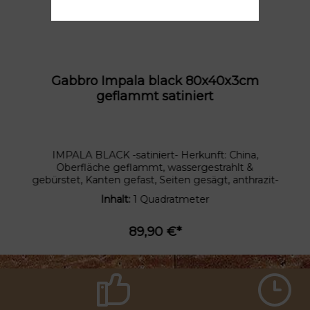
Gabbro Impala black 80x40x3cm
geflammt satiniert
IMPALA BLACK -satiniert- Herkunft: China,
Oberfläche geflammt, wassergestrahlt &
gebürstet, Kanten gefast, Seiten gesägt, anthrazit-
schwarz Der IMPALA BLACK gehört zu den
Inhalt:
1 Quadratmeter
Dioriten. Diese wurden schon in der Antike
vielseitig eingesetzt. Im alten Rom befinden sich
an mehreren Orten Säulen aus Diorit z.B. an dem
89,90 €*
Tempel der Venus und Roma sowie der Villa
Hadriana. Auch heutzutage werden Diorite auf
Grund der Materialeigenschaften vielseitig
eingesetzt.