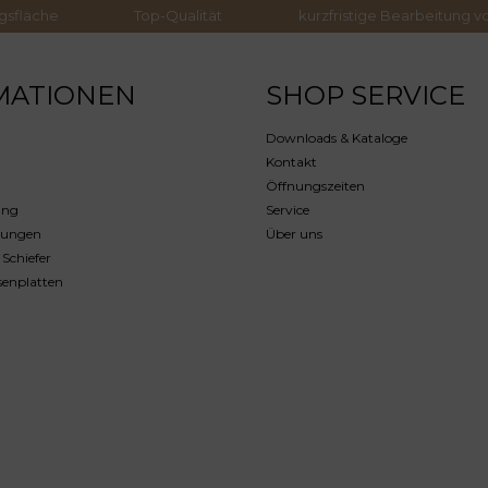
gsfläche
Top-Qualität
kurzfristige Bearbeitung v
MATIONEN
SHOP SERVICE
Downloads & Kataloge
Kontakt
Öffnungszeiten
ung
Service
rungen
Über uns
 Schiefer
senplatten