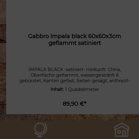
Gabbro Impala black 60x60x3cm
geflammt satiniert
IMPALA BLACK -satiniert- Herkunft: China,
Oberfläche geflammt, wassergestrahlt &
gebürstet, Kanten gefast, Seiten gesägt, anthrazit-
schwarz Der IMPALA BLACK gehört zu den
Inhalt:
1 Quadratmeter
Dioriten. Diese wurden schon in der Antike
vielseitig eingesetzt. Im alten Rom befinden sich
an mehreren Orten Säulen aus Diorit z.B. an dem
89,90 €*
Tempel der Venus und Roma sowie der Villa
Hadriana. Auch heutzutage werden Diorite auf
Grund der Materialeigenschaften vielseitig
eingesetzt.