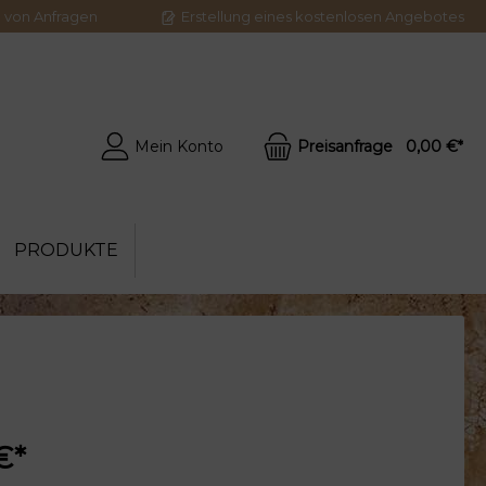
g von Anfragen
Erstellung eines kostenlosen Angebotes
Mein Konto
Preisanfrage
0,00 €*
PRODUKTE
ten
ngen
€*