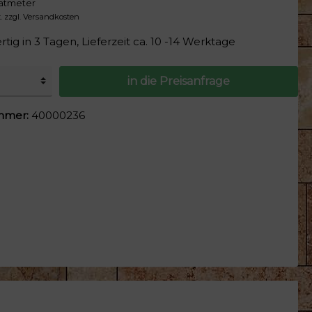
atmeter
rplatten
t. zzgl. Versandkosten
tig in 3 Tagen, Lieferzeit ca. 10 -14 Werktage
in die Preisanfrage
ehör
mmer:
40000236