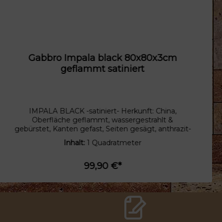
Gabbro Impala black 80x80x3cm
geflammt satiniert
IMPALA BLACK -satiniert- Herkunft: China,
Oberfläche geflammt, wassergestrahlt &
gebürstet, Kanten gefast, Seiten gesägt, anthrazit-
schwarz Der IMPALA BLACK gehört zu den
Inhalt:
1 Quadratmeter
Dioriten. Diese wurden schon in der Antike
vielseitig eingesetzt. Im alten Rom befinden sich
an mehreren Orten Säulen aus Diorit z.B. an dem
99,90 €*
Tempel der Venus und Roma sowie der Villa
Hadriana. Auch heutzutage werden Diorite auf
Grund der Materialeigenschaften vielseitig
eingesetzt.