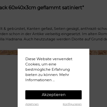
ack 60x40x3cm geflammt satiniert"
t & gebürstet, Kanten gefast, Seiten gesägt, anthrazit-schw
en schon in der Antike vielseitig eingesetzt. Im alten Rom
a Hadriana. Auch heutzutage werden Diorite auf Grund der 
Diese Website verwendet
Cookies, um eine
bestmögliche Erfahrung
bieten zu können.
Mehr
Informationen ...
Akzeptieren
Ablehnen
Konfigurieren