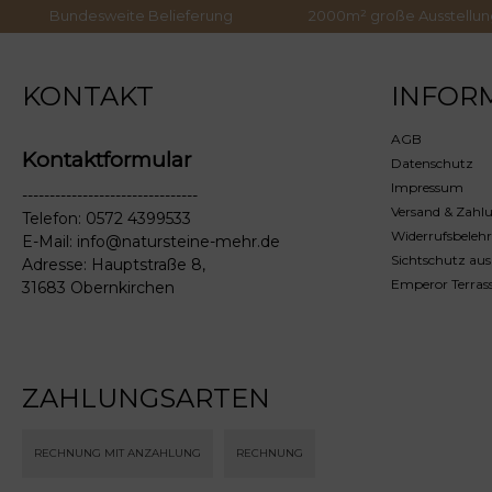
Bundesweite Belieferung
2000m² große Ausstellun
KONTAKT
INFOR
AGB
Kontaktformular
Datenschutz
Impressum
--------------------------------
Versand & Zahl
Telefon: 0572 4399533
Widerrufsbeleh
E-Mail: info@natursteine-mehr.de
Sichtschutz aus
Adresse: Hauptstraße 8,
Emperor Terras
31683 Obernkirchen
ZAHLUNGSARTEN
RECHNUNG MIT ANZAHLUNG
RECHNUNG