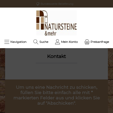
Bundesweite Belieferung
Navigation
Suche
Mein Konto
Preisanfrage
Kontakt
Um uns eine Nachricht zu schicken,
füllen Sie bitte einfach alle mit *
markierten Felder aus und klicken Sie
auf "Abschicken".