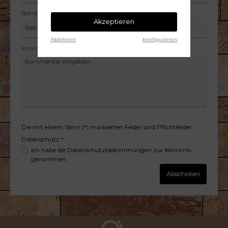
Betreff*
Akzeptieren
Ablehnen
Konfigurieren
Kommentar *
Die mit einem Stern (*) markierten Felder sind Pflichtfelder.
Datenschutz *
Ich habe die
Datenschutzbestimmungen
zur Kenntnis
genommen.
Abschicken