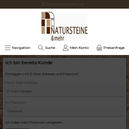
Bundesweite Belieferung
Navigation
Suche
Mein Konto
Preisanfrage
Ich bin bereits Kunde
Einloggen mit E-Mail-Adresse und Passwort
Ihre E-Mail-Adresse
Ihr Passwort
Ich habe mein Passwort vergessen.