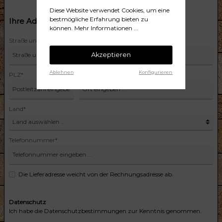
Diese Website verwendet Cookies, um eine
bestmögliche Erfahrung bieten zu
Ihre Adresse
können.
Mehr Informationen ...
Straße und Hausnummer*
Akzeptieren
Ablehnen
Konfigurieren
PLZ*
Ort*
Land*
Telefonnummer*
Die Lieferadresse weicht von der Rechnungsadresse ab.
Datenschutz
Ich habe die
Datenschutzbestimmungen
zur Kenntnis genommen.