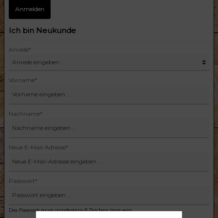
Anmelden
Ich bin Neukunde
Anrede*
Vorname*
Nachname*
Neue E-Mail-Adresse*
Passwort*
Das Passwort muss mindestens 8 Zeichen lang sein.